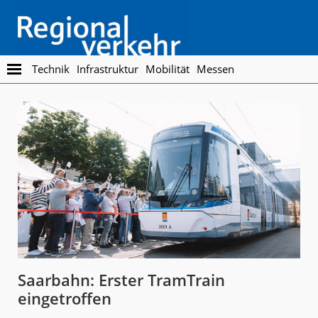
Skip
Skip
to
to
main
footer
content
Regionalverkehr
Die
Technik
Infrastruktur
Mobilität
Messen
Fachzeitschrift
für
den
Öffentlichen
Personennahverkehr
Saarbahn: Erster TramTrain
eingetroffen