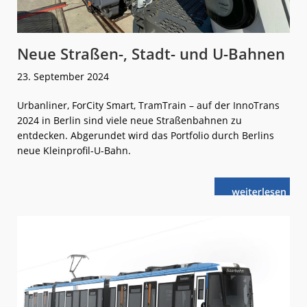
Neue Straßen-, Stadt- und U-Bahnen
23. September 2024
Urbanliner, ForCity Smart, TramTrain – auf der InnoTrans
2024 in Berlin sind viele neue Straßenbahnen zu
entdecken. Abgerundet wird das Portfolio durch Berlins
neue Kleinprofil-U-Bahn.
weiterlese
Neue
n
Straßen-,
Stadt-
und
U-
Bahnen