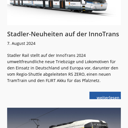
Stadler-Neuheiten auf der InnoTrans
7. August 2024
Stadler Rail stellt auf der InnoTrans 2024
umweltfreundliche neue Triebzüge und Lokomotiven für
den Einsatz in Deutschland und Europa vor, darunter den
vom Regio-Shuttle abgeleiteten RS ZERO, einen neuen
TramTrain und den FLIRT Akku für das Pfalznetz.
weiterlese
Stadler-
n
Neuheiten
auf
der
InnoTrans