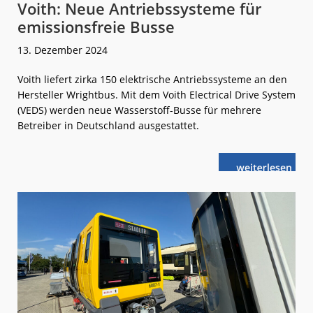
Voith: Neue Antriebssysteme für
emissionsfreie Busse
13. Dezember 2024
Voith liefert zirka 150 elektrische Antriebssysteme an den
Hersteller Wrightbus. Mit dem Voith Electrical Drive System
(VEDS) werden neue Wasserstoff-Busse für mehrere
Betreiber in Deutschland ausgestattet.
weiterlese
Voith:
n
Neue
Antriebssyst
für
emissionsfrei
Busse