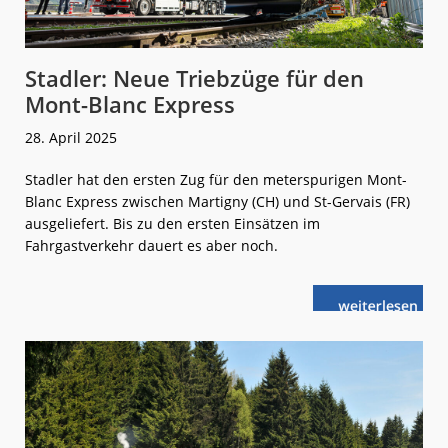
Stadler: Neue Triebzüge für den
Mont-Blanc Express
28. April 2025
Stadler hat den ersten Zug für den meterspurigen Mont-
Blanc Express zwischen Martigny (CH) und St-Gervais (FR)
ausgeliefert. Bis zu den ersten Einsätzen im
Fahrgastverkehr dauert es aber noch.
weiterlese
Stadler:
n
Neue
Triebzüge
für
den
Mont-
Blanc
Express