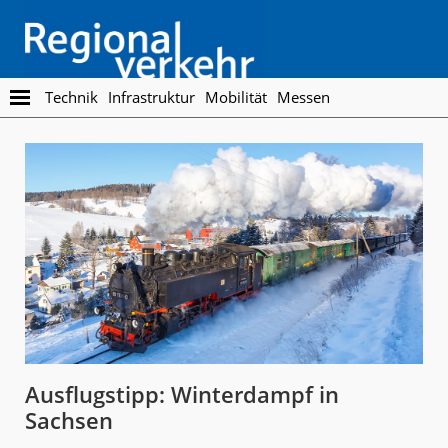
Skip
Skip
to
to
main
footer
content
Regionalverkehr
Die
Technik
Infrastruktur
Mobilität
Messen
Fachzeitschrift
für
den
Öffentlichen
Personennahverkehr
Ausflugstipp: Winterdampf in
Sachsen