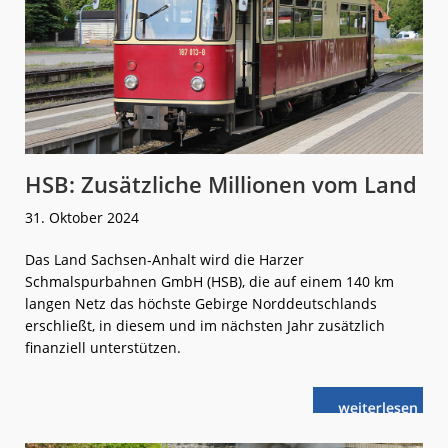
HSB: Zusätzliche Millionen vom Land
31. Oktober 2024
Das Land Sachsen-Anhalt wird die Harzer
Schmalspurbahnen GmbH (HSB), die auf einem 140 km
langen Netz das höchste Gebirge Norddeutschlands
erschließt, in diesem und im nächsten Jahr zusätzlich
finanziell unterstützen.
weiterlese
HSB:
n
Zusätzliche
Millionen
vom
Land