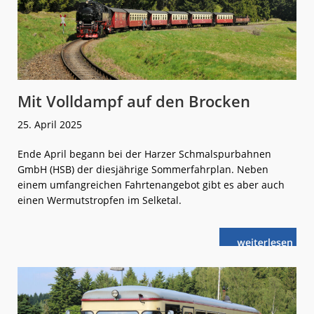
Mit Volldampf auf den Brocken
25. April 2025
Ende April begann bei der Harzer Schmalspurbahnen
GmbH (HSB) der diesjährige Sommerfahrplan. Neben
einem umfangreichen Fahrtenangebot gibt es aber auch
einen Wermutstropfen im Selketal.
weiterlese
Mit
n
Volldampf
auf
den
Brocken