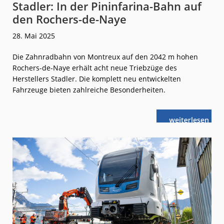
Stadler: In der Pininfarina-Bahn auf
den Rochers-de-Naye
28. Mai 2025
Die Zahnradbahn von Montreux auf den 2042 m hohen
Rochers-de-Naye erhält acht neue Triebzüge des
Herstellers Stadler. Die komplett neu entwickelten
Fahrzeuge bieten zahlreiche Besonderheiten.
weiterlese
Stadler:
n
In
der
Pininfarina-
Bahn
auf
den
Rochers-
de-
Naye