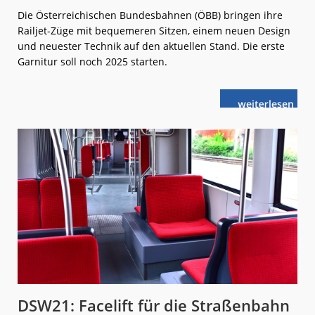
Die Österreichischen Bundesbahnen (ÖBB) bringen ihre
Railjet-Züge mit bequemeren Sitzen, einem neuen Design
und neuester Technik auf den aktuellen Stand. Die erste
Garnitur soll noch 2025 starten.
weiterlese
ÖBB:
n
Upgrade
für
den
Railjet
DSW21: Facelift für die Straßenbahn