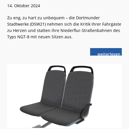
14. Oktober 2024
Zu eng, zu hart zu unbequem – die Dortmunder
Stadtwerke (DSW21) nehmen sich die Kritik ihrer Fahrgäste
zu Herzen und statten ihre Niederflur-Straßenbahnen des
Typs NGT-8 mit neuen Sitzen aus.
weiterlese
DSW21:
n
Facelift
für
die
Straßenbahn