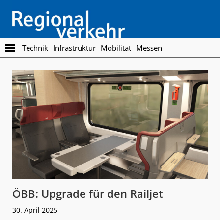
Skip
Skip
to
to
main
footer
content
Regionalverkehr
Die
Technik
Infrastruktur
Mobilität
Messen
Fachzeitschrift
für
den
Öffentlichen
Personennahverkehr
ÖBB: Upgrade für den Railjet
30. April 2025