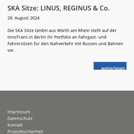
SKA Sitze: LINUS, REGINUS & Co.
28. August 2024
Die SKA Sitze GmbH aus Wörth am Rhein stellt auf der
InnoTrans in Berlin ihr Portfolio an Fahrgast- und
Fahrersitzen für den Nahverkehr mit Bussen und Bahnen
vor.
weiterlese
SKA
n
Sitze:
LINUS,
REGINUS &
Co.
Footer
Impressum
Datenschutz
Kontakt
Produktsicherheit