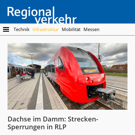
Skip
Skip
to
to
main
footer
content
Regionalverkehr
Die
Technik
Infrastruktur
Mobilität
Messen
Fachzeitschrift
für
den
Öffentlichen
Personennahverkehr
Dachse im Damm: Strecken-
Sperrungen in RLP