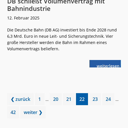
DB schließt Volumenvertrag mit
Bahnindustrie
12. Februar 2025
Die Deutsche Bahn (DB AG) investiert bis Ende 2028 rund
6,3 Mrd. Euro in neue Leit- und Sicherungstechnik. Vier
große Hersteller werden die Bahn im Rahmen eines
Volumenvertrags beliefern.
weiterlese
DB
n
schließt
Volumenvertr
mit
Bahnindustrie
Interim
Interi
Go
Go
Go
Go
Go
Go
❮ zurück
1
20
21
22
23
24
…
…
pages
pages
to
to
to
to
to
to
omitted
omitte
Go
42
weiter ❯
page
page
page
page
page
page
to
page