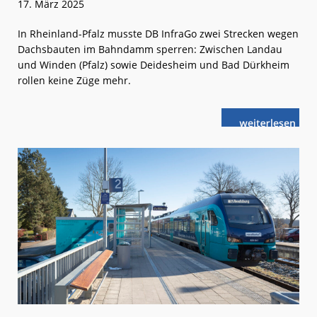
17. März 2025
In Rheinland-Pfalz musste DB InfraGo zwei Strecken wegen
Dachsbauten im Bahndamm sperren: Zwischen Landau
und Winden (Pfalz) sowie Deidesheim und Bad Dürkheim
rollen keine Züge mehr.
weiterlese
Dachse
n
im
Damm:
Strecken-
Sperrungen
in
RLP