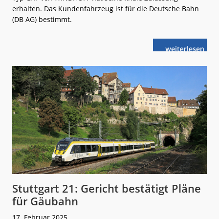
erhalten. Das Kundenfahrzeug ist für die Deutsche Bahn
(DB AG) bestimmt.
weiterlese
GIF-
n
Zulassung
für
den
MPV® Ventu
Typ
GAF
Stuttgart 21: Gericht bestätigt Pläne
für Gäubahn
17. Februar 2025