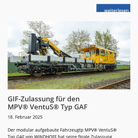
weiterlese
Gesellschaftli
n
Teilhabe
und
Klimaschutz
sicherstellen
GIF-Zulassung für den
MPV® VentuS® Typ GAF
18. Februar 2025
Der modular aufgebaute Fahrzeugtp MPV® VentuS®
Typ GAF von WINDHOFF hat seine finale Zulassung