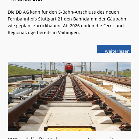
Die DB AG kann für den S-Bahn-Anschluss des neuen
Fernbahnhofs Stuttgart 21 den Bahndamm der Gäubahn
wie geplant zurückbauen. Ab 2026 enden die Fern- und
Regionalzüge bereits in Vaihingen.
weiterlese
Stuttgart
n
21:
Gericht
bestätigt
Pläne
für
Gäubahn