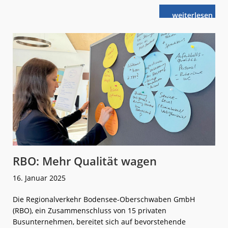
weiterlese
BW:
n
Extraschub
für
Schienenproj
RBO: Mehr Qualität wagen
16. Januar 2025
Die Regionalverkehr Bodensee-Oberschwaben GmbH
(RBO), ein Zusammenschluss von 15 privaten
Busunternehmen, bereitet sich auf bevorstehende