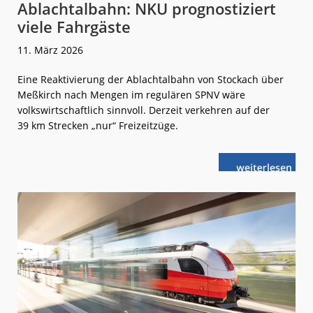
Ablachtalbahn: NKU prognostiziert
viele Fahrgäste
11. März 2026
Eine Reaktivierung der Ablachtalbahn von Stockach über
Meßkirch nach Mengen im regulären SPNV wäre
volkswirtschaftlich sinnvoll. Derzeit verkehren auf der
39 km Strecken „nur“ Freizeitzüge.
weiterlese
Ablachtalbahn
n
NKU
prognostizier
viele
Fahrgäste