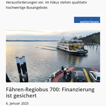
Herausforderungen vor. Im Fokus stehen qualitativ
hochwertige Busangebote.
weiterlese
RBO:
n
Mehr
Qualität
wagen
Fähren-Regiobus 700: Finanzierung
ist gesichert
6. Januar 2025