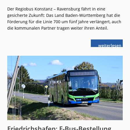
Der Regiobus Konstanz – Ravensburg fährt in eine
gesicherte Zukunft: Das Land Baden-Württemberg hat die
Förderung für die Linie 700 um fünf Jahre verlängert, auch
die kommunalen Partner tragen weiter ihren Anteil.
weiterlese
Fähren-
n
Regiobus
700:
Finanzierung
ist
gesichert
Friedrichshafen: E-Bus-Bestellung