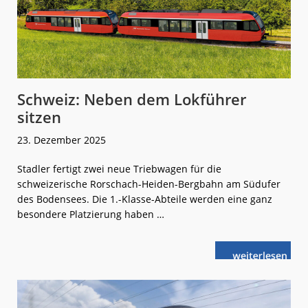
Schweiz: Neben dem Lokführer
sitzen
23. Dezember 2025
Stadler fertigt zwei neue Triebwagen für die
schweizerische Rorschach-Heiden-Bergbahn am Südufer
des Bodensees. Die 1.-Klasse-Abteile werden eine ganz
besondere Platzierung haben …
weiterlese
Schweiz:
n
Neben
dem
Lokführer
sitzen