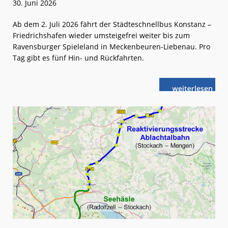
30. Juni 2026
Ab dem 2. Juli 2026 fährt der Städteschnellbus Konstanz –
Friedrichshafen wieder umsteigefrei weiter bis zum
Ravensburger Spieleland in Meckenbeuren-Liebenau. Pro
Tag gibt es fünf Hin- und Rückfahrten.
weiterlese
Ausflugstipp:
n
Mit
dem
Städteschnell
ins
Spieleland