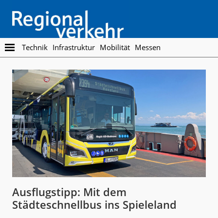
Skip
Skip
to
to
main
footer
content
Regionalverkehr
Die
Technik
Infrastruktur
Mobilität
Messen
Fachzeitschrift
für
den
Öffentlichen
Personennahverkehr
Ausflugstipp: Mit dem
Städteschnellbus ins Spieleland