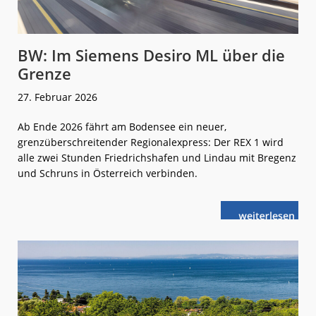
BW: Im Siemens Desiro ML über die
Grenze
27. Februar 2026
Ab Ende 2026 fährt am Bodensee ein neuer,
grenzüberschreitender Regionalexpress: Der REX 1 wird
alle zwei Stunden Friedrichshafen und Lindau mit Bregenz
und Schruns in Österreich verbinden.
weiterlese
BW:
n
Im
Siemens
Desiro ML
über
die
Grenze