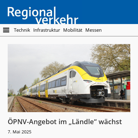
Skip
Skip
to
to
main
footer
content
Regionalverkehr
Die
Technik
Infrastruktur
Mobilität
Messen
Fachzeitschrift
für
den
Öffentlichen
Personennahverkehr
ÖPNV-Angebot im „Ländle“ wächst
7. Mai 2025