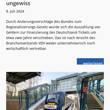
ungewiss
8. Juli 2024
Durch Änderungsvorschläge des Bundes zum
Regionalisierungs-Gesetz würde sich die Auszahlung von
Geldern zur Finanzierung des Deutschland-Tickets um
etwa zwei Jahre verschieben. Das ist nach Ansicht des
Branchenverbands VDV weder unternehmerisch noch
wirtschaftlich vertretbar.
weiterlese
D-
n
Ticket:
Finanzierung
weiter
ungewiss