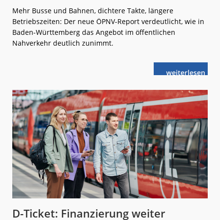
Mehr Busse und Bahnen, dichtere Takte, längere
Betriebszeiten: Der neue ÖPNV-Report verdeutlicht, wie in
Baden-Württemberg das Angebot im öffentlichen
Nahverkehr deutlich zunimmt.
weiterlese
ÖPNV-
n
Angebot
im
„Ländle“
wächst
D-Ticket: Finanzierung weiter