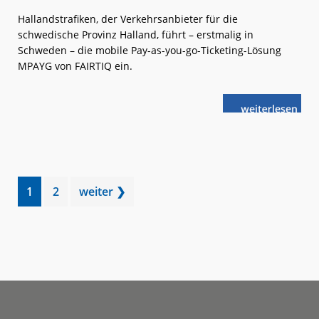
Hallandstrafiken, der Verkehrsanbieter für die
schwedische Provinz Halland, führt – erstmalig in
Schweden – die mobile Pay-as-you-go-Ticketing-Lösung
MPAYG von FAIRTIQ ein.
weiterlese
FAIRTIQ:
n
Erste
Kooperation
in
Schweden
Go
Go
1
2
weiter ❯
to
to
page
page
Footer