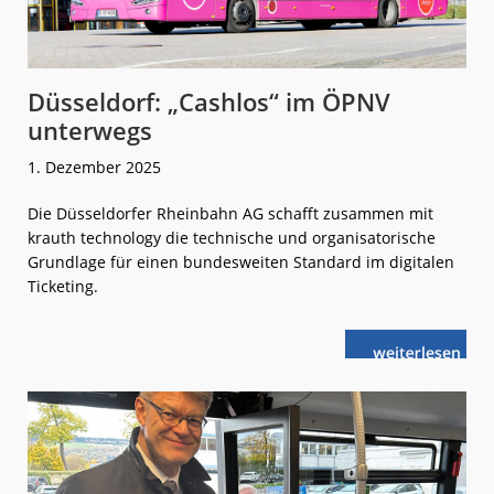
Düsseldorf: „Cashlos“ im ÖPNV
unterwegs
1. Dezember 2025
Die Düsseldorfer Rheinbahn AG schafft zusammen mit
krauth technology die technische und organisatorische
Grundlage für einen bundesweiten Standard im digitalen
Ticketing.
weiterlese
Düsseldorf:
n
„Cashlos“
im
ÖPNV
unterwegs