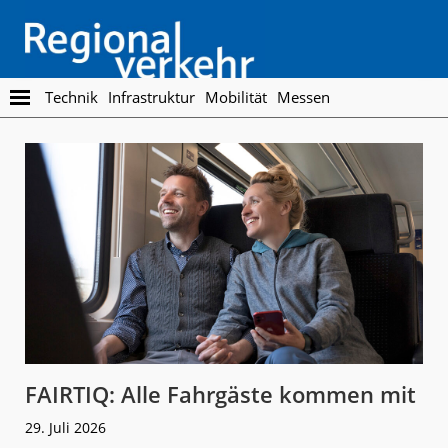
Skip
Skip
to
to
main
footer
content
Regionalverkehr
Die
Technik
Infrastruktur
Mobilität
Messen
Fachzeitschrift
für
den
Öffentlichen
Personennahverkehr
FAIRTIQ: Alle Fahrgäste kommen mit
29. Juli 2026