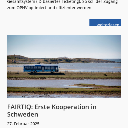
Gesamtsystem (ID-basiertes Ticketing). So soll der Zugang
zum ÖPNV optimiert und effizienter werden.
weiterlese
IDBT-
n
System
für
Regensburg
FAIRTIQ: Erste Kooperation in
Schweden
27. Februar 2025