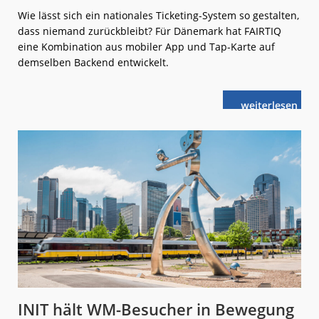
Wie lässt sich ein nationales Ticketing-System so gestalten,
dass niemand zurückbleibt? Für Dänemark hat FAIRTIQ
eine Kombination aus mobiler App und Tap-Karte auf
demselben Backend entwickelt.
weiterlese
FAIRTIQ:
n
Alle
Fahrgäste
kommen
mit
INIT hält WM-Besucher in Bewegung