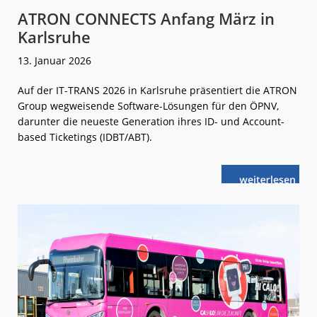
ATRON CONNECTS Anfang März in
Karlsruhe
13. Januar 2026
Auf der IT-TRANS 2026 in Karlsruhe präsentiert die ATRON
Group wegweisende Software-Lösungen für den ÖPNV,
darunter die neueste Generation ihres ID- und Account-
based Ticketings (IDBT/ABT).
weiterlese
ATRON
n
CONNECTS
Anfang
März
in
Karlsruhe