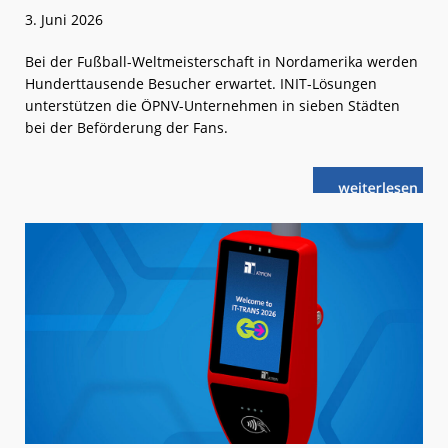
3. Juni 2026
Bei der Fußball-Weltmeisterschaft in Nordamerika werden
Hunderttausende Besucher erwartet. INIT-Lösungen
unterstützen die ÖPNV-Unternehmen in sieben Städten
bei der Beförderung der Fans.
weiterlese
INIT
n
hält
WM-
Besucher
in
Bewegung