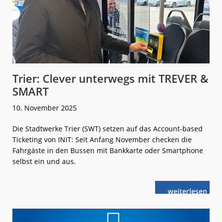
Trier: Clever unterwegs mit TREVER &
SMART
10. November 2025
Die Stadtwerke Trier (SWT) setzen auf das Account-based
Ticketing von INIT: Seit Anfang November checken die
Fahrgäste in den Bussen mit Bankkarte oder Smartphone
selbst ein und aus.
weiterlese
Trier:
n
Clever
unterwegs
mit
TREVER &
SMART