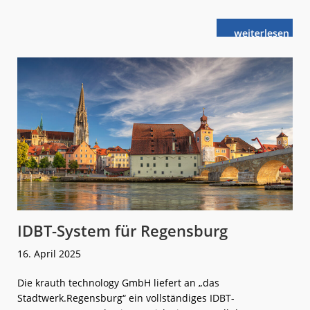
weiterlese
ICA:
n
Einfaches
Ticketing
mit
Tap &
Ride®
IDBT-System für Regensburg
16. April 2025
Die krauth technology GmbH liefert an „das
Stadtwerk.Regensburg“ ein vollständiges IDBT-