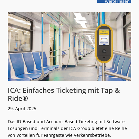
weiterlese
ATRON-
n
Software-
Lösungen
auf
dem
UITP
Summit
ICA: Einfaches Ticketing mit Tap &
Ride®
29. April 2025
Das ID-Based und Account-Based Ticketing mit Software-
Lösungen und Terminals der ICA Group bietet eine Reihe
von Vorteilen für Fahrgäste wie Verkehrsbetriebe.