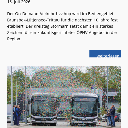
16. Juli 2026
Der On-Demand-Verkehr hvv hop wird im Bediengebiet
Brunsbek-Lütjensee-Trittau für die nächsten 10 Jahre fest
etabliert. Der Kreistag Stormarn setzt damit ein starkes
Zeichen für ein zukunftsgerichtetes ÖPNV-Angebot in der
Region.
weiterlese
hvv
n
hop
in
Brunsbek-
Lütjensee-
Trittau
verlängert