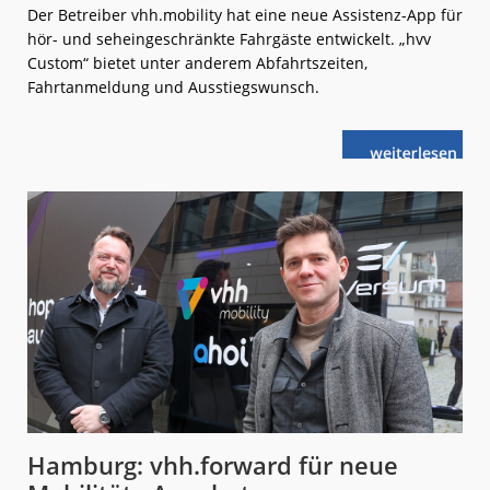
Der Betreiber vhh.mobility hat eine neue Assistenz-App für
hör- und seheingeschränkte Fahrgäste entwickelt. „hvv
Custom“ bietet unter anderem Abfahrtszeiten,
Fahrtanmeldung und Ausstiegswunsch.
weiterlese
Hamburg:
n
vhh.mobility
startet
Assistenz-
App
Hamburg: vhh.forward für neue