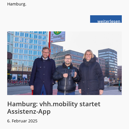
Hamburg.
weiterlese
vhh.mobility:
n
Farbenfrohes
Zeichen
für
Vielfalt
Hamburg: vhh.mobility startet
Assistenz-App
6. Februar 2025