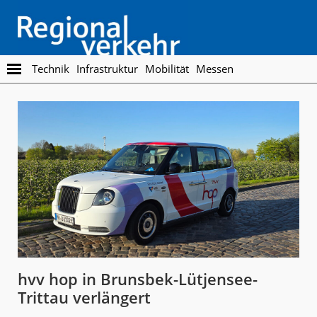
Skip
Skip
to
to
main
footer
content
Regionalverkehr
Die
Technik
Infrastruktur
Mobilität
Messen
Fachzeitschrift
für
den
Öffentlichen
Personennahverkehr
hvv hop in Brunsbek-Lütjensee-
Trittau verlängert