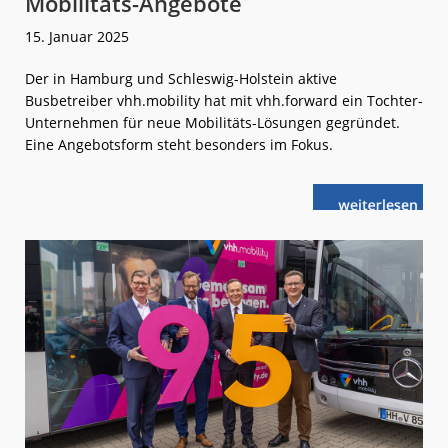
Mobilitäts-Angebote
15. Januar 2025
Der in Hamburg und Schleswig-Holstein aktive
Busbetreiber vhh.mobility hat mit vhh.forward ein Tochter-
Unternehmen für neue Mobilitäts-Lösungen gegründet.
Eine Angebotsform steht besonders im Fokus.
weiterlese
Hamburg:
n
vhh.forward
für
neue
Mobilitäts-
Angebote