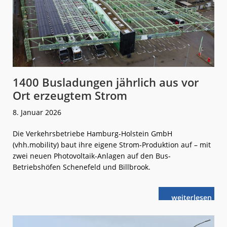
1400 Busladungen jährlich aus vor
Ort erzeugtem Strom
8. Januar 2026
Die Verkehrsbetriebe Hamburg-Holstein GmbH
(vhh.mobility) baut ihre eigene Strom-Produktion auf – mit
zwei neuen Photovoltaik-Anlagen auf den Bus-
Betriebshöfen Schenefeld und Billbrook.
weiterlese
1400
n
Busladungen
jährlich
aus
vor
Ort
erzeugtem