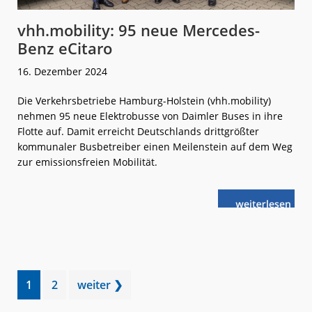
vhh.mobility: 95 neue Mercedes-
Benz eCitaro
16. Dezember 2024
Die Verkehrsbetriebe Hamburg-Holstein (vhh.mobility)
nehmen 95 neue Elektrobusse von Daimler Buses in ihre
Flotte auf. Damit erreicht Deutschlands drittgrößter
kommunaler Busbetreiber einen Meilenstein auf dem Weg
zur emissionsfreien Mobilität.
weiterlese
vhh.mobility:
n
95
neue
Mercedes-
Benz
eCitaro
Go
Go
1
2
weiter ❯
to
to