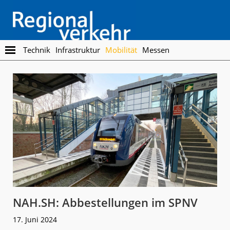
Skip
Skip
to
to
main
footer
content
Regionalverkehr
Die
Technik
Infrastruktur
Mobilität
Messen
Fachzeitschrift
für
den
Öffentlichen
Personennahverkehr
NAH.SH: Abbestellungen im SPNV
17. Juni 2024