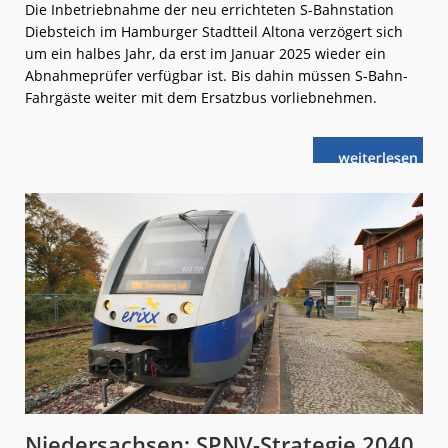
Die Inbetriebnahme der neu errichteten S-Bahnstation
Diebsteich im Hamburger Stadtteil Altona verzögert sich
um ein halbes Jahr, da erst im Januar 2025 wieder ein
Abnahmeprüfer verfügbar ist. Bis dahin müssen S-Bahn-
Fahrgäste weiter mit dem Ersatzbus vorliebnehmen.
weiterlese
S-
n
Bahn
Hamburg:
Diebsteich
kommt
später
Niedersachsen: SPNV-Strategie 2040