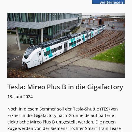
weiterlese
Update
n
für
die
Verkehrs-
Gesetzgebung
Tesla: Mireo Plus B in die Gigafactory
13. Juni 2024
Noch in diesem Sommer soll der Tesla-Shuttle (TES) von
Erkner in die Gigafactory nach Grünheide auf batterie-
elektrische Mireo Plus B umgestellt werden. Die neuen
Züge werden von der Siemens-Tochter Smart Train Lease