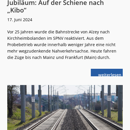
Jubiläum: Auf der Schiene nach
„Kibo“
17. Juni 2024
Vor 25 Jahren wurde die Bahnstrecke von Alzey nach
Kirchheimbolanden im SPNV reaktiviert. Aus dem
Probebetrieb wurde innerhalb weniger Jahre eine nicht
mehr wegzudenkende Nahverkehrsachse. Heute fahren
die Züge bis nach Mainz und Frankfurt (Main) durch.
weiterlese
Jubiläum:
n
Auf
der
Schiene
nach
„Kibo“