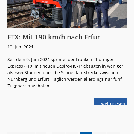
FTX: Mit 190 km/h nach Erfurt
10. Juni 2024
Seit dem 9. Juni 2024 sprintet der Franken-Thüringen-
Express (FTX) mit neuen Desiro-HC-Triebzügen in weniger
als zwei Stunden über die Schnellfahrstrecke zwischen
Nürnberg und Erfurt. Täglich werden allerdings nur fünf
Zugpaare angeboten.
weiterlese
FTX:
n
Mit
190
km/h
nach
Erfurt