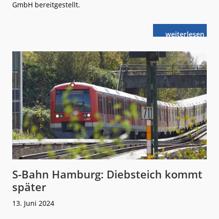
GmbH bereitgestellt.
weiterlese
Tesla:
n
Mireo
Plus B
in
die
Gigafactory
S-Bahn Hamburg: Diebsteich kommt
später
13. Juni 2024