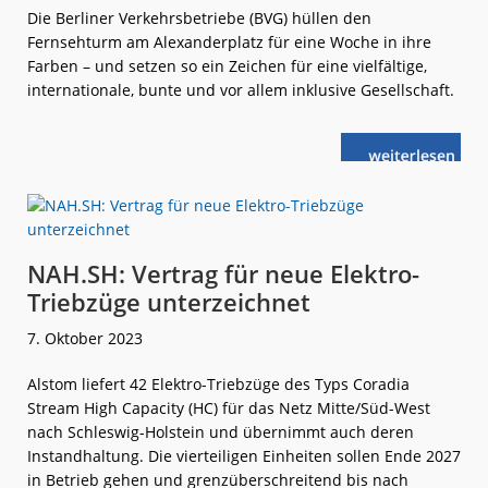
Die Berliner Verkehrsbetriebe (BVG) hüllen den
Fernsehturm am Alexanderplatz für eine Woche in ihre
Farben – und setzen so ein Zeichen für eine vielfältige,
internationale, bunte und vor allem inklusive Gesellschaft.
weiterlese
BVG:
n
Die
Vielfalt
lebe
hoch
NAH.SH: Vertrag für neue Elektro-
Triebzüge unterzeichnet
7. Oktober 2023
Alstom liefert 42 Elektro-Triebzüge des Typs Coradia
Stream High Capacity (HC) für das Netz Mitte/Süd-West
nach Schleswig-Holstein und übernimmt auch deren
Instandhaltung. Die vierteiligen Einheiten sollen Ende 2027
in Betrieb gehen und grenzüberschreitend bis nach