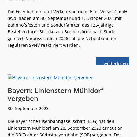
Die Eisenbahnen und Verkehrsbetriebe Elbe-Weser GmbH
(evb) haben am 30. September und 1. Oktober 2023 mit
Bahnhofsfesten und Sonderfahrten das 125-jährige
Bestehen ihrer Strecke von Bremervörde nach Stade
gefeiert. Voraussichtlich 2026 soll die Nebenbahn im
regulären SPNV reaktiviert werden.
weiterlese
evb:
n
125
Jahre
Bremervörde 
Stade
Bayern: Linienstern Mühldorf
vergeben
30. September 2023
Die Bayerische Eisenbahngesellschaft (BEG) hat den
Linienstern Mühldorf am 28. September 2023 erneut an
die DB-Tochter Südostbayernbahn (SOB) vergeben. Der