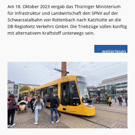
Am 18. Oktober 2023 vergab das Thüringer Ministerium
für Infrastruktur und Landwirtschaft den SPNV auf der
Schwarzatalbahn von Rottenbach nach Katzhütte an die
DB RegioNetz Verkehrs GmbH. Die Triebzüge sollen künftig
mit alternativem Kraftstoff unterwegs sein.
weiterlese
DB Regio
n
fährt
weiter
im
Schwarzatal