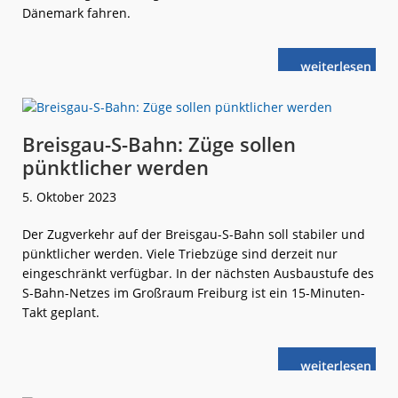
Dänemark fahren.
weiterlese
NAH.SH:
n
Vertrag
für
neue
Elektro-
Triebzüge
unterzeichnet
Breisgau-S-Bahn: Züge sollen
pünktlicher werden
5. Oktober 2023
Der Zugverkehr auf der Breisgau-S-Bahn soll stabiler und
pünktlicher werden. Viele Triebzüge sind derzeit nur
eingeschränkt verfügbar. In der nächsten Ausbaustufe des
S-Bahn-Netzes im Großraum Freiburg ist ein 15-Minuten-
Takt geplant.
weiterlese
Breisgau-
n
S-
Bahn:
Züge