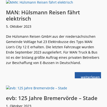
sollen
pünktlicher
werden
MAN: Hülsmann Reisen fährt
elektrisch
5. Oktober 2023
Die Hülsmann Reisen GmbH aus der niedersächsischen
Gemeinde Voltlage hat 23 Elektrobusse des Typs MAN
Lion’s City 12 E erhalten. Die letzten Fahrzeuge wurden
Ende September 2023 ausgeliefert. Für MAN Truck & Bus
ist es der bislang größte Auftrag eines privaten Betreibers
zur Beschaffung von E-Bussen in Deutschland.
weiterlese
MAN:
n
Hülsmann
Reisen
fährt
elektrisch
evb: 125 Jahre Bremervörde – Stade
1. Oktober 2023