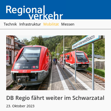
Skip
Skip
Skip
to
to
to
primary
main
footer
navigation
content
Regionalverkehr
Die
Technik
Infrastruktur
Mobilität
Messen
Fachzeitschrift
für
den
Öffentlichen
Personennahverkehr
DB Regio fährt weiter im Schwarzatal
23. Oktober 2023