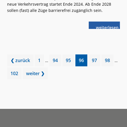
neue Verkehrsvertrag startet Ende 2024. Ab Ende 2028
sollen (fast) alle Züge barrierefrei zugänglich sein.
weiterlese
Bayern:
n
Linienstern
Mühldorf
vergeben
Interim
Interi
Go
Go
Go
Go
Go
Go
❮ zurück
1
94
95
96
97
98
…
…
pages
pages
to
to
to
to
to
to
omitted
omitte
Go
102
weiter ❯
page
page
page
page
page
page
to
page
Footer