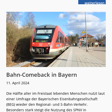
weiterlese
Mobilitätsba
n
2024:
Jede/r
Dritte
ist
unzufrieden
mit
dem
ÖPNV-
Angebot
Bahn-Comeback in Bayern
11. April 2024
Die Hälfte aller im Freistaat lebenden Menschen nutzt laut
einer Umfrage der Bayerischen Eisenbahngesellschaft
(BEG) wieder den Regional- und S-Bahn-Verkehr.
Besonders stark steigt die Nutzung des SPNV in