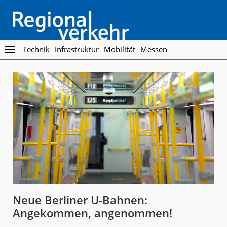
Skip
Skip
to
to
main
footer
content
Regionalverkehr
Die
Technik
Infrastruktur
Mobilität
Messen
Fachzeitschrift
für
den
Öffentlichen
Personennahverkehr
Neue Berliner U-Bahnen:
Angekommen, angenommen!