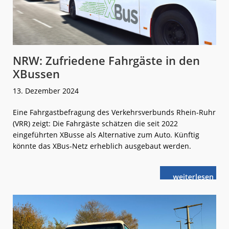
NRW: Zufriedene Fahrgäste in den
XBussen
13. Dezember 2024
Eine Fahrgastbefragung des Verkehrsverbunds Rhein-Ruhr
(VRR) zeigt: Die Fahrgäste schätzen die seit 2022
eingeführten XBusse als Alternative zum Auto. Künftig
könnte das XBus-Netz erheblich ausgebaut werden.
weiterlese
NRW:
n
Zufriedene
Fahrgäste
in
den
XBussen