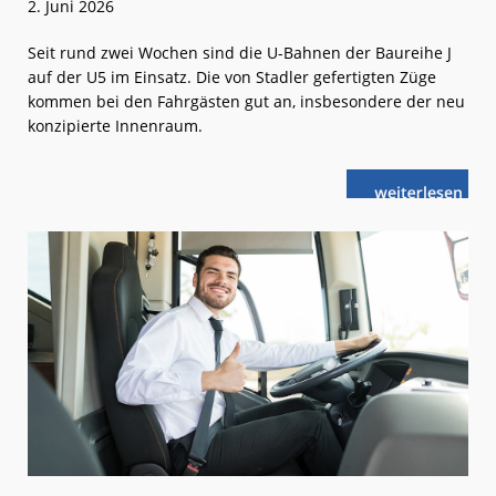
2. Juni 2026
Seit rund zwei Wochen sind die U-Bahnen der Baureihe J
auf der U5 im Einsatz. Die von Stadler gefertigten Züge
kommen bei den Fahrgästen gut an, insbesondere der neu
konzipierte Innenraum.
weiterlese
Neue
n
Berliner
U-
Bahnen:
Angekommen
angenommen