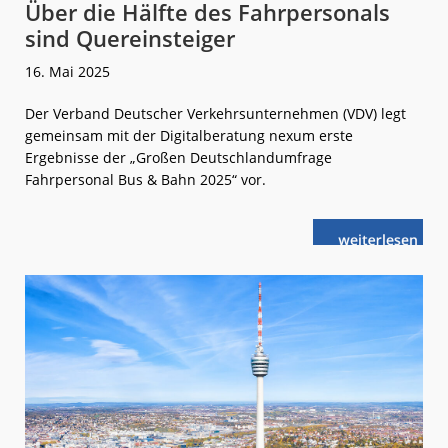
Über die Hälfte des Fahrpersonals
sind Quereinsteiger
16. Mai 2025
Der Verband Deutscher Verkehrsunternehmen (VDV) legt
gemeinsam mit der Digitalberatung nexum erste
Ergebnisse der „Großen Deutschlandumfrage
Fahrpersonal Bus & Bahn 2025“ vor.
weiterlese
Über
n
die
Hälfte
des
Fahrpersonals
sind
Quereinsteige