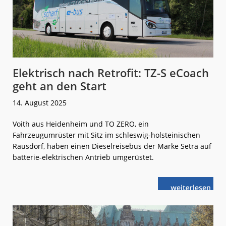
Elektrisch nach Retrofit: TZ-S eCoach
geht an den Start
14. August 2025
Voith aus Heidenheim und TO ZERO, ein
Fahrzeugumrüster mit Sitz im schleswig-holsteinischen
Rausdorf, haben einen Dieselreisebus der Marke Setra auf
batterie-elektrischen Antrieb umgerüstet.
weiterlese
Elektrisch
n
nach
Retrofit:
TZ-
S
eCoach
geht
an
den