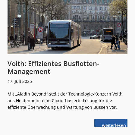
Start
Voith: Effizientes Busflotten-
Management
17. Juli 2025
Mit „Aladin Beyond“ stellt der Technologie-Konzern Voith
aus Heidenheim eine Cloud-basierte Lösung für die
effiziente Überwachung und Wartung von Bussen vor.
weiterlese
Voith:
n
Effizientes
Busflotten-
Management