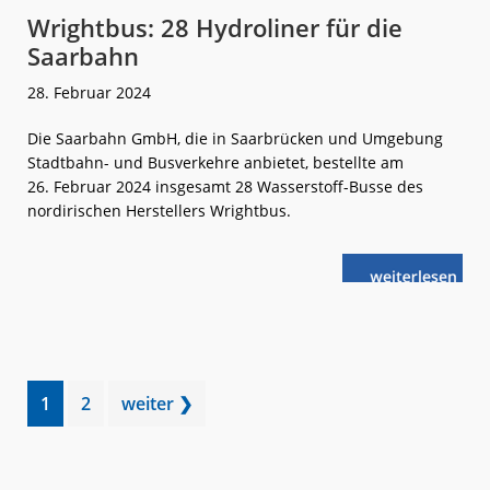
Wrightbus: 28 Hydroliner für die
Saarbahn
28. Februar 2024
Die Saarbahn GmbH, die in Saarbrücken und Umgebung
Stadtbahn- und Busverkehre anbietet, bestellte am
26. Februar 2024 insgesamt 28 Wasserstoff-Busse des
nordirischen Herstellers Wrightbus.
weiterlese
Wrightbus:
n
28
Hydroliner
für
die
Saarbahn
Go
Go
1
2
weiter ❯
to
to
page
page