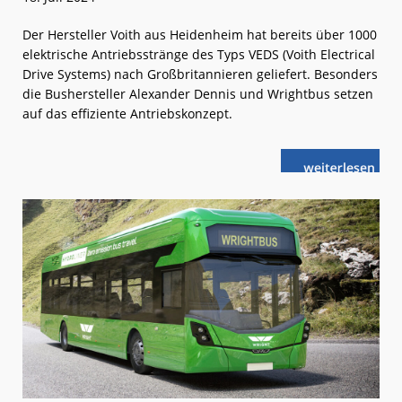
Der Hersteller Voith aus Heidenheim hat bereits über 1000
elektrische Antriebsstränge des Typs VEDS (Voith Electrical
Drive Systems) nach Großbritannieren geliefert. Besonders
die Bushersteller Alexander Dennis und Wrightbus setzen
auf das effiziente Antriebskonzept.
weiterlese
Voith:
n
Mehr
emissionsfrei
ÖPNV
in
UK