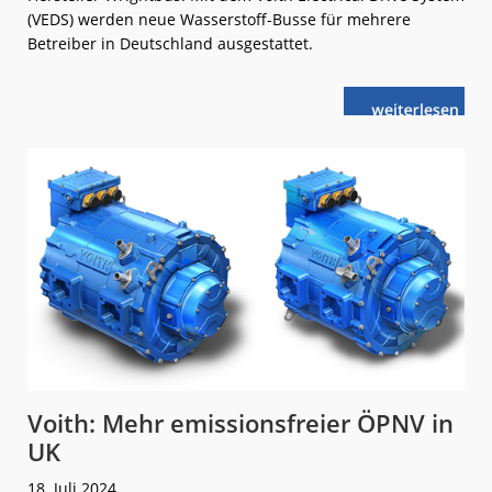
(VEDS) werden neue Wasserstoff-Busse für mehrere
Betreiber in Deutschland ausgestattet.
weiterlese
Voith:
n
Neue
Antriebssyst
für
emissionsfrei
Busse
Voith: Mehr emissionsfreier ÖPNV in
UK
18. Juli 2024