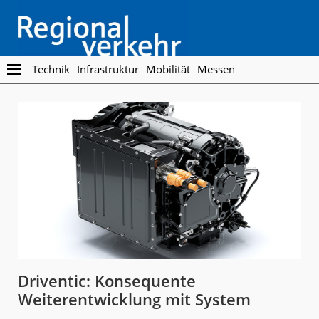
Skip
Skip
to
to
main
footer
content
Regionalverkehr
Die
Technik
Infrastruktur
Mobilität
Messen
Fachzeitschrift
für
den
Öffentlichen
Personennahverkehr
Driventic: Konsequente
Weiterentwicklung mit System