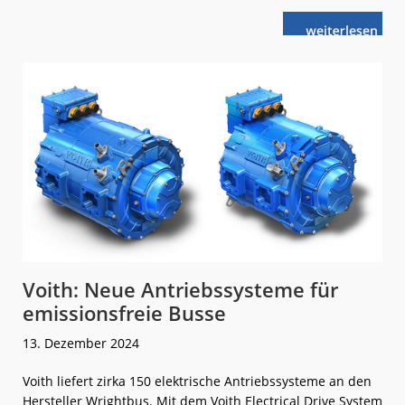
weiterlese
Retrofit:
n
Dieselbus
wird
zum
Elektrobus
Voith: Neue Antriebssysteme für
emissionsfreie Busse
13. Dezember 2024
Voith liefert zirka 150 elektrische Antriebssysteme an den
Hersteller Wrightbus. Mit dem Voith Electrical Drive System