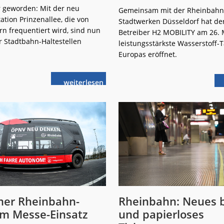
r geworden: Mit der neu
Gemeinsam mit der Rheinbahn
tation Prinzenallee, die von
Stadtwerken Düsseldorf hat der
rn frequentiert wird, sind nun
Betreiber H2 MOBILITY am 26. 
er Stadtbahn-Haltestellen
leistungsstärkste Wasserstoff-T
Europas eröffnet.
weiterlese
Rheinbahn:
n
Mehr
Platz
an
der
Prinzenallee
er Rheinbahn-
Rheinbahn: Neues b
im Messe-Einsatz
und papierloses