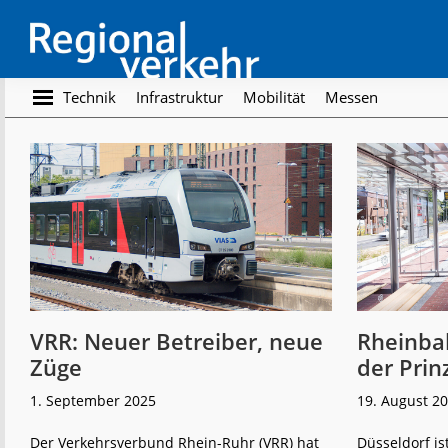
Skip
Skip
to
to
main
footer
content
Regionalverkehr
Die
Technik
Infrastruktur
Mobilität
Messen
Fachzeitschrift
für
den
Öffentlichen
Personennahverkehr
VRR: Neuer Betreiber, neue
Rheinba
Züge
der Prin
1. September 2025
19. August 2
Der Verkehrsverbund Rhein-Ruhr (VRR) hat
Düsseldorf is