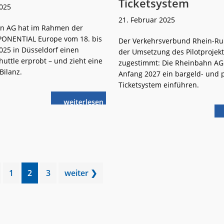
Ticketsystem
2025
21. Februar 2025
n AG hat im Rahmen der
ONENTIAL Europe vom 18. bis
Der Verkehrsverbund Rhein-Ruh
025 in Düsseldorf einen
der Umsetzung des Pilotprojekt
uttle erprobt – und zieht eine
zugestimmt: Die Rheinbahn AG 
Bilanz.
Anfang 2027 ein bargeld- und 
Ticketsystem einführen.
weiterlese
Autonomer
n
Rheinbahn-
Shuttle
im
Messe-
Einsatz
Go
Go
Go
1
2
3
weiter ❯
to
to
to
page
page
page