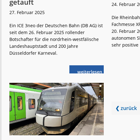
getauft
24. Februar 
27. Februar 2025
Die Rheinbah
Fachmesse XP
Ein ICE 3neo der Deutschen Bahn (DB AG) ist
20. Februar 2
seit dem 26. Februar 2025 rollender
autonomen Sh
Botschafter für die nordrhein-westfälische
sehr positive 
Landeshauptstadt und 200 Jahre
Düsseldorfer Karneval.
weiterlese
200 Jahre
n
Karneval:
ICE
auf
den
Namen
„Düsseldorf“
getauft
❮ zurück