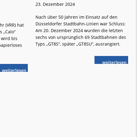
23. Dezember 2024
Nach über 50 Jahren im Einsatz auf den
Düsseldorfer Stadtbahn-Linien war Schluss:
r (VRR) hat
Am 20. Dezember 2024 wurden die letzten
s „Calo“
sechs von ursprünglich 69 Stadtbahnen des
wird bis
Typs „GT8S“, später „GT8SU“, ausrangiert.
papierloses
weiterlese
Rheinbahn:
n
GT8SU
im
weiterlese
Ruhestand
Rheinbahn:
n
Neues
bargeld-
und
papierloses
Ticketsystem