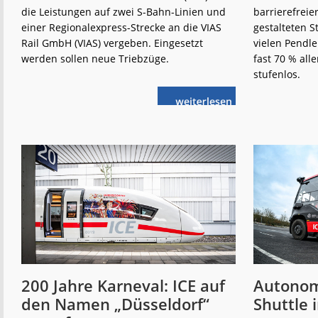
die Leistungen auf zwei S-Bahn-Linien und
barrierefreie
einer Regionalexpress-Strecke an die VIAS
gestalteten S
Rail GmbH (VIAS) vergeben. Eingesetzt
vielen Pendle
werden sollen neue Triebzüge.
fast 70 % all
stufenlos.
weiterlese
VRR:
n
Neuer
Betreiber,
neue
Züge
200 Jahre Karneval: ICE auf
Autonom
den Namen „Düsseldorf“
Shuttle 