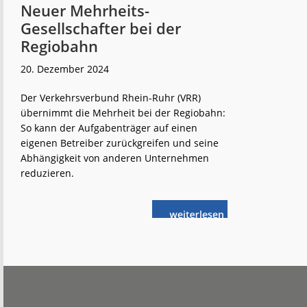
Neuer Mehrheits-
Gesellschafter bei der
Regiobahn
20. Dezember 2024
Der Verkehrsverbund Rhein-Ruhr (VRR)
übernimmt die Mehrheit bei der Regiobahn:
So kann der Aufgabenträger auf einen
eigenen Betreiber zurückgreifen und seine
Abhängigkeit von anderen Unternehmen
reduzieren.
weiterlese
Neuer
n
Mehrheits-
Gesellschafter
bei
der
Regiobahn
Footer