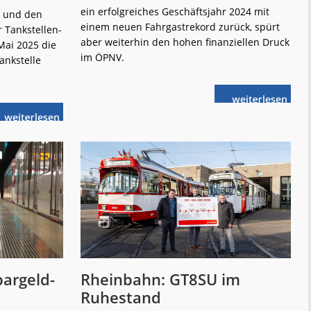
ein erfolgreiches Geschäftsjahr 2024 mit
 und den
einem neuen Fahrgastrekord zurück, spürt
 Tankstellen-
aber weiterhin den hohen finanziellen Druck
Mai 2025 die
im ÖPNV.
ankstelle
weiterlese
Rheinbahn:
n
Mehr
Fahrgäste
weiterlese
trotz
Düsseldorf:
n
steigender
Neue
Kosten
Hochleistungs-
Wasserstoff-
Tankstelle
argeld-
Rheinbahn: GT8SU im
Ruhestand