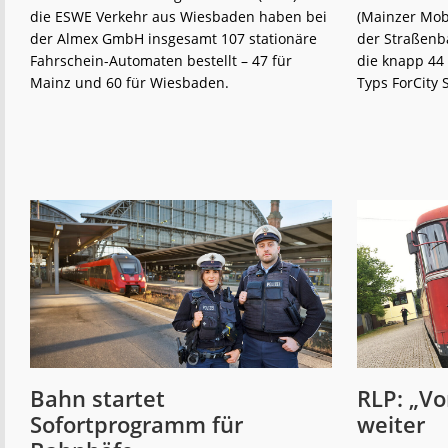
die ESWE Verkehr aus Wiesbaden haben bei
(Mainzer Mobi
der Almex GmbH insgesamt 107 stationäre
der Straßenb
Fahrschein-Automaten bestellt – 47 für
die knapp 44
Mainz und 60 für Wiesbaden.
Typs ForCity 
weiterlese
Neue
n
Automaten
für
Mainz
und
Wiesbaden
Bahn startet
RLP: „Vo
Sofortprogramm für
weiter