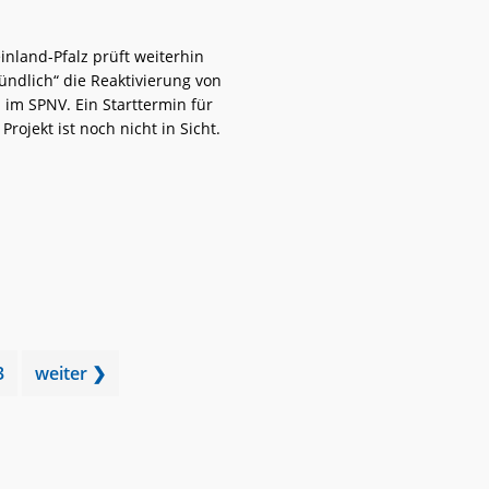
nland-Pfalz prüft weiterhin
ündlich“ die Reaktivierung von
im SPNV. Ein Starttermin für
Projekt ist noch nicht in Sicht.
weiterlese
RLP:
n
„Vorratsplanung“
läuft
weiter
Go
3
weiter ❯
to
page