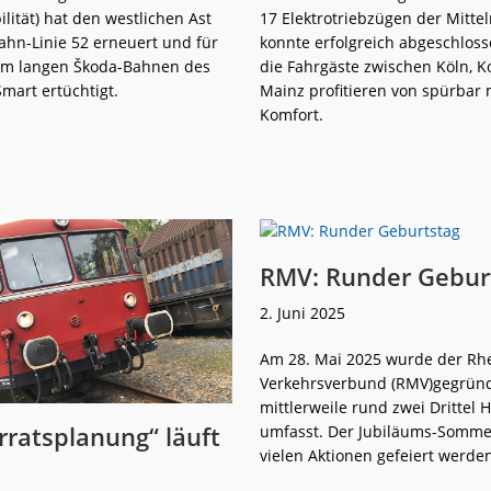
lität) hat den westlichen Ast
17 Elektrotriebzügen der Mitte
ahn-Linie 52 erneuert und für
konnte erfolgreich abgeschlos
 m langen Škoda-Bahnen des
die Fahrgäste zwischen Köln, 
Smart ertüchtigt.
Mainz profitieren von spürbar
Komfort.
weiterlese
Mainz:
n
Tram
fährt
wieder
nach
Bretzenheim
RMV: Runder Gebur
2. Juni 2025
Am 28. Mai 2025 wurde der Rh
Verkehrsverbund (RMV)gegründ
mittlerweile rund zwei Drittel 
rratsplanung“ läuft
umfasst. Der Jubiläums-Sommer
vielen Aktionen gefeiert werden