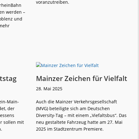
voranzutreiben.
lrheinBahn
sen werden –
Koblenz und
weiterlese
RLP:
n
Diverse
 mehr
Wiederinbetr
geplant
weiterlese
Alpha
n
Trains:
Auf
dem
Niveau
von
Neufahrzeugen
tstag
Mainzer Zeichen für Vielfalt
28. Mai 2025
ein-Main-
Auch die Mainzer Verkehrsgesellschaft
et, der
(MVG) beteiligte sich am Deutschen
Hessens
Diversity-Tag – mit einem „Viefaltsbus“. Das
 sollen mit
neu gestaltete Fahrzeug hatte am 27. Mai
.
2025 im Stadtzentrum Premiere.