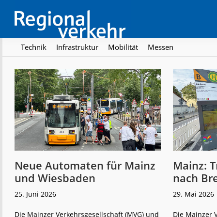
Skip
Skip
Skip
to
to
to
primary
main
footer
navigation
content
Regionalverkehr
Die
Technik
Infrastruktur
Mobilität
Messen
Fachzeitschrift
für
den
Öffentlichen
Personennahverkehr
Neue Automaten für Mainz
Mainz: T
und Wiesbaden
nach Br
25. Juni 2026
29. Mai 2026
Die Mainzer Verkehrsgesellschaft (MVG) und
Die Mainzer 