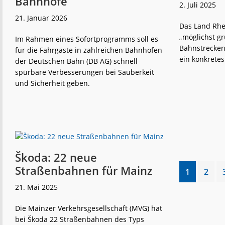
Bahnhöfe
2. Juli 2025
21. Januar 2026
Das Land Rhei
„möglichst gr
Im Rahmen eines Sofortprogramms soll es
Bahnstrecken 
für die Fahrgäste in zahlreichen Bahnhöfen
ein konkretes 
der Deutschen Bahn (DB AG) schnell
spürbare Verbesserungen bei Sauberkeit
und Sicherheit geben.
weiterlese
Bahn
n
startet
Sofortprogramm
für
Bahnhöfe
Škoda: 22 neue
Straßenbahnen für Mainz
Go
Go
1
2
to
to
21. Mai 2025
page
page
Die Mainzer Verkehrsgesellschaft (MVG) hat
bei Škoda 22 Straßenbahnen des Typs