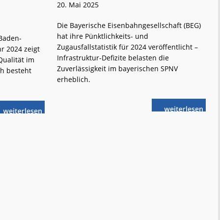
20. Mai 2025
Die Bayerische Eisenbahngesellschaft (BEG)
hat ihre Pünktlichkeits- und
Baden-
Zugausfallstatistik für 2024 veröffentlicht –
r 2024 zeigt
Infrastruktur-Defizite belasten die
Qualität im
Zuverlässigkeit im bayerischen SPNV
h besteht
erheblich.
weiterlese
weiterlese
„Schlechteste
n
Baden-
n
Bilanz
Württemberg:
seit
(Etwas)
30 Jahren“
mehr
Qualität
im
SPNV