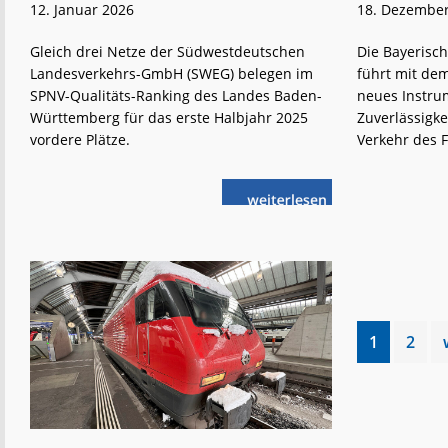
12. Januar 2026
18. Dezembe
Gleich drei Netze der Südwestdeutschen
Die Bayerisch
Landesverkehrs-GmbH (SWEG) belegen im
führt mit dem
SPNV-Qualitäts-Ranking des Landes Baden-
neues Instru
Württemberg für das erste Halbjahr 2025
Zuverlässigke
vordere Plätze.
Verkehr des F
weiterlese
SWEG:
n
Top-
Ten-
Plätze
im
Qualitäts-
Ranking
Go
Go
1
2
to
to
page
page