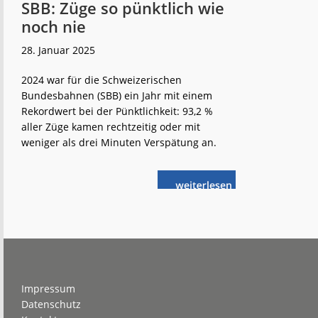
SBB: Züge so pünktlich wie
noch nie
28. Januar 2025
2024 war für die Schweizerischen
Bundesbahnen (SBB) ein Jahr mit einem
Rekordwert bei der Pünktlichkeit: 93,2 %
aller Züge kamen rechtzeitig oder mit
weniger als drei Minuten Verspätung an.
weiterlese
SBB:
n
Züge
so
pünktlich
wie
noch
nie
Footer
Impressum
Datenschutz