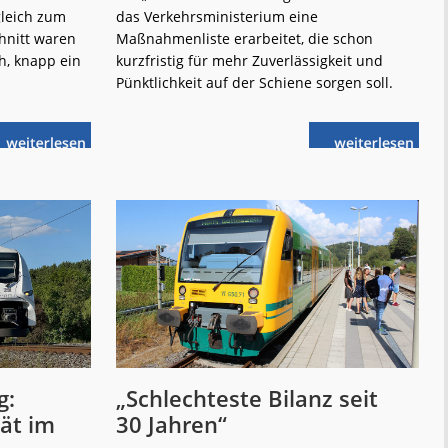
leich zum
das Verkehrsministerium eine
chnitt waren
Maßnahmenliste erarbeitet, die schon
ch, knapp ein
kurzfristig für mehr Zuverlässigkeit und
Pünktlichkeit auf der Schiene sorgen soll.
weiterlese
weiterlese
S-
Joker-
n
n
Bahn
Gleise,
München:
Flex-
Wieder
Abfahrten
etwas
und
pünktlicher
Reisenden-
Lenker
g:
„Schlechteste Bilanz seit
ät im
30 Jahren“