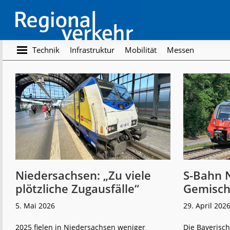
Skip
Skip
to
to
main
footer
content
Regionalverkehr
Die
Technik
Infrastruktur
Mobilität
Messen
Fachzeitschrift
für
den
Öffentlichen
Personennahverkehr
Niedersachsen: „Zu viele
S-Bahn 
plötzliche Zugausfälle“
Gemisch
5. Mai 2026
29. April 202
2025 fielen in Niedersachsen weniger
Die Bayerisch