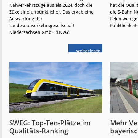
Nahverkehrszüge aus als 2024, doch die
hat die Quali
Züge sind unpünktlicher. Das ergab eine
die S-Bahn Nü
Auswertung der
fielen wenige
Landesnahverkehrsgesellschaft
Pünktlichkeit
Niedersachsen GmbH (LNVG).
weiterlese
Niedersachsen:
n
„Zu
viele
plötzliche
Zugausfälle“
SWEG: Top-Ten-Plätze im
Mehr Ver
Qualitäts-Ranking
bayeris