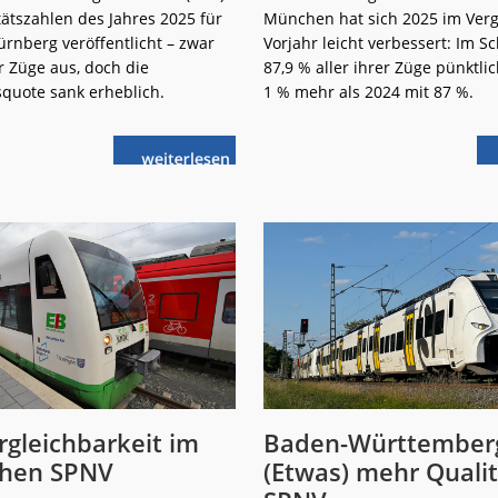
tätszahlen des Jahres 2025 für
München hat sich 2025 im Verg
rnberg veröffentlicht – zwar
Vorjahr leicht verbessert: Im S
r Züge aus, doch die
87,9 % aller ihrer Züge pünktli
squote sank erheblich.
1 % mehr als 2024 mit 87 %.
weiterlese
S-
n
Bahn
Nürnberg:
Gemischtes
Bild
gleichbarkeit im
Baden-Württember
chen SPNV
(Etwas) mehr Qualit