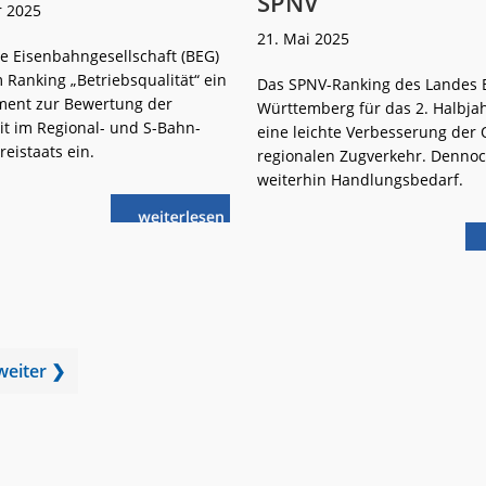
SPNV
r 2025
21. Mai 2025
e Eisenbahngesellschaft (BEG)
 Ranking „Betriebsqualität“ ein
Das SPNV-Ranking des Landes 
ment zur Bewertung der
Württemberg für das 2. Halbjah
it im Regional- und S-Bahn-
eine leichte Verbesserung der 
reistaats ein.
regionalen Zugverkehr. Dennoc
weiterhin Handlungsbedarf.
weiterlese
Mehr
n
Vergleichbarkeit
im
bayerischen
SPNV
weiter ❯