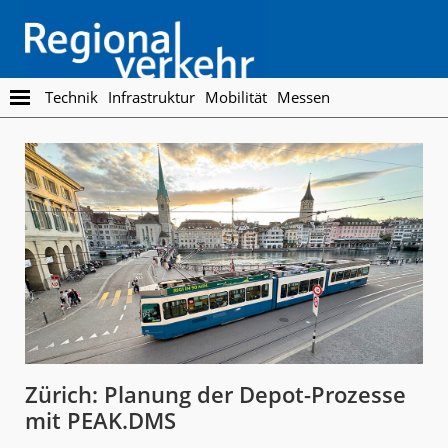
Skip
Skip
to
to
main
footer
content
Regionalverkehr
Die
Technik
Infrastruktur
Mobilität
Messen
Fachzeitschrift
für
den
Öffentlichen
Personennahverkehr
Zürich: Planung der Depot-Prozesse
mit PEAK.DMS