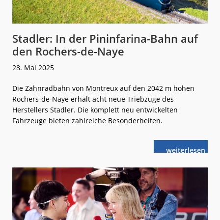
Stadler: In der Pininfarina-Bahn auf
den Rochers-de-Naye
28. Mai 2025
Die Zahnradbahn von Montreux auf den 2042 m hohen
Rochers-de-Naye erhält acht neue Triebzüge des
Herstellers Stadler. Die komplett neu entwickelten
Fahrzeuge bieten zahlreiche Besonderheiten.
weiterlese
Stadler:
n
In
der
Pininfarina-
Bahn
auf
den
Rochers-
de-
Naye