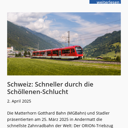
weiterlese
eIntouro:
n
Vollelektrisch
zum
Europapark
Schweiz: Schneller durch die
Schöllenen-Schlucht
2. April 2025
Die Matterhorn Gotthard Bahn (MGBahn) und Stadler
präsentierten am 25. März 2025 in Andermatt die
schnellste Zahnradbahn der Welt: Der ORION-Triebzug