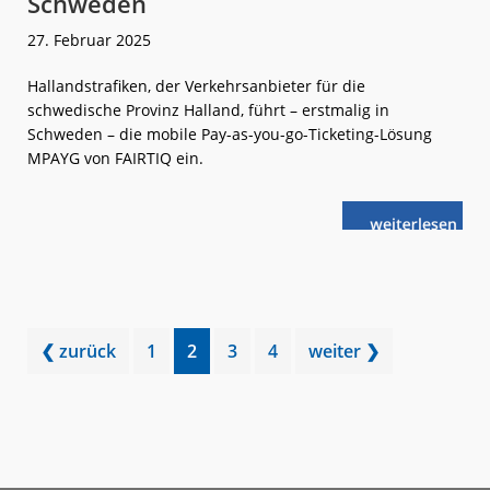
Schweden
27. Februar 2025
Hallandstrafiken, der Verkehrsanbieter für die
schwedische Provinz Halland, führt – erstmalig in
Schweden – die mobile Pay-as-you-go-Ticketing-Lösung
MPAYG von FAIRTIQ ein.
weiterlese
FAIRTIQ:
n
Erste
Kooperation
in
Schweden
Go
Go
Go
Go
❮ zurück
1
2
3
4
weiter ❯
to
to
to
to
page
page
page
page