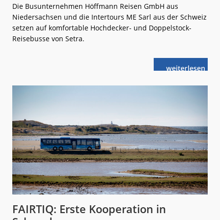
Die Busunternehmen Höffmann Reisen GmbH aus
Niedersachsen und die Intertours ME Sarl aus der Schweiz
setzen auf komfortable Hochdecker- und Doppelstock-
Reisebusse von Setra.
weiterlese
Grenzenlos
n
beliebt:
die
Setra
ComfortClass
FAIRTIQ: Erste Kooperation in