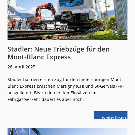
Stadler: Neue Triebzüge für den
Mont-Blanc Express
28. April 2025
Stadler hat den ersten Zug für den meterspurigen Mont-
Blanc Express zwischen Martigny (CH) und St-Gervais (FR)
ausgeliefert. Bis zu den ersten Einsätzen im
Fahrgastverkehr dauert es aber noch.
weiterlese
Stadler:
n
Neue
Triebzüge
für
den
Mont-
Blanc