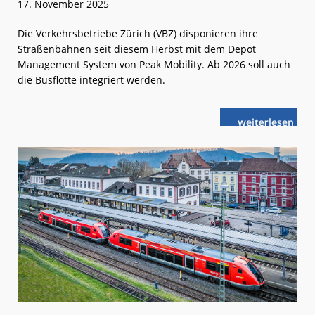
17. November 2025
Die Verkehrsbetriebe Zürich (VBZ) disponieren ihre
Straßenbahnen seit diesem Herbst mit dem Depot
Management System von Peak Mobility. Ab 2026 soll auch
die Busflotte integriert werden.
weiterlese
Zürich:
n
Planung
der
Depot-
Prozesse
mit
PEAK.DMS