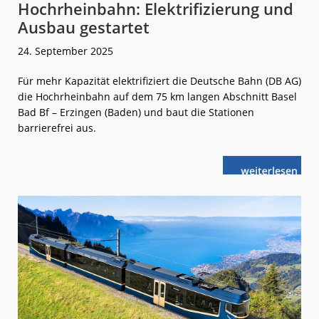
Hochrheinbahn: Elektrifizierung und
Ausbau gestartet
24. September 2025
Für mehr Kapazität elektrifiziert die Deutsche Bahn (DB AG)
die Hochrheinbahn auf dem 75 km langen Abschnitt Basel
Bad Bf – Erzingen (Baden) und baut die Stationen
barrierefrei aus.
weiterlese
Hochrheinbah
n
Elektrifizieru
und
Ausbau
gestartet