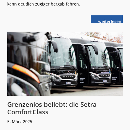
kann deutlich zügiger bergab fahren.
weiterlese
Schweiz:
n
Schneller
durch
die
Schöllenen-
Schlucht
Grenzenlos beliebt: die Setra
ComfortClass
5. März 2025