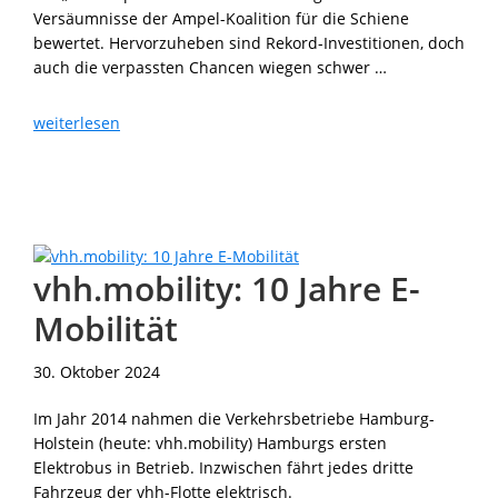
Versäumnisse der Ampel-Koalition für die Schiene
bewertet. Hervorzuheben sind Rekord-Investitionen, doch
auch die verpassten Chancen wiegen schwer …
Ampel-
weiterlesen
Bilanz:
Wichtige
Weichen
für
die
Zukunft
vhh.mobility: 10 Jahre E-
gestellt
Mobilität
30. Oktober 2024
Im Jahr 2014 nahmen die Verkehrsbetriebe Hamburg-
Holstein (heute: vhh.mobility) Hamburgs ersten
Elektrobus in Betrieb. Inzwischen fährt jedes dritte
Fahrzeug der vhh-Flotte elektrisch.