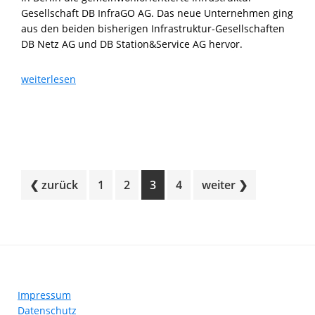
Gesellschaft DB InfraGO AG. Das neue Unternehmen ging
aus den beiden bisherigen Infrastruktur-Gesellschaften
DB Netz AG und DB Station&Service AG hervor.
DB
weiterlesen
InfraGO
AG
gegründet
Go
Go
Go
Go
❮ zurück
1
2
3
4
weiter ❯
to
to
to
to
page
page
page
page
Footer
Impressum
Datenschutz