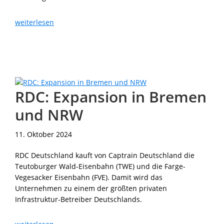
vhh.mobility:
weiterlesen
10 Jahre
E-
Mobilität
RDC: Expansion in Bremen
und NRW
11. Oktober 2024
RDC Deutschland kauft von Captrain Deutschland die
Teutoburger Wald-Eisenbahn (TWE) und die Farge-
Vegesacker Eisenbahn (FVE). Damit wird das
Unternehmen zu einem der größten privaten
Infrastruktur-Betreiber Deutschlands.
RDC: