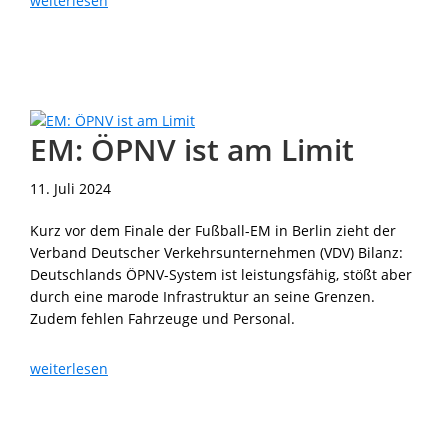
weiterlesen
Expansion
in
Bremen
und
NRW
EM: ÖPNV ist am Limit
11. Juli 2024
Kurz vor dem Finale der Fußball-EM in Berlin zieht der
Verband Deutscher Verkehrsunternehmen (VDV) Bilanz:
Deutschlands ÖPNV-System ist leistungsfähig, stößt aber
durch eine marode Infrastruktur an seine Grenzen.
Zudem fehlen Fahrzeuge und Personal.
EM:
weiterlesen
ÖPNV
ist
am