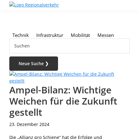
Skip
Skip
Skip
to
to
to
Regionalverkehr
Die
primary
main
footer
Fachzeitschrift
navigation
content
für
den
Technik
Infrastruktur
Mobilität
Messen
Öffentlichen
Suchen
Personennahverkehr
Ampel-Bilanz: Wichtige
Weichen für die Zukunft
gestellt
23. Dezember 2024
Die „Allianz pro Schiene“ hat die Erfolge und