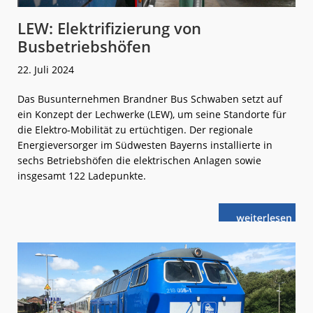
LEW: Elektrifizierung von
Busbetriebshöfen
22. Juli 2024
Das Busunternehmen Brandner Bus Schwaben setzt auf
ein Konzept der Lechwerke (LEW), um seine Standorte für
die Elektro-Mobilität zu ertüchtigen. Der regionale
Energieversorger im Südwesten Bayerns installierte in
sechs Betriebshöfen die elektrischen Anlagen sowie
insgesamt 122 Ladepunkte.
weiterlese
LEW:
n
Elektrifizieru
von
Busbetriebsh