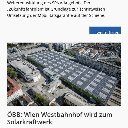
Weiterentwicklung des SPNV-Angebots. Der
„Zukunftsfahrplan“ ist Grundlage zur schrittweisen
Umsetzung der Mobilitätsgarantie auf der Schiene.
weiterlese
BaWü:
n
Fahrplan
der
Zukunft
ÖBB: Wien Westbahnhof wird zum
Solarkraftwerk