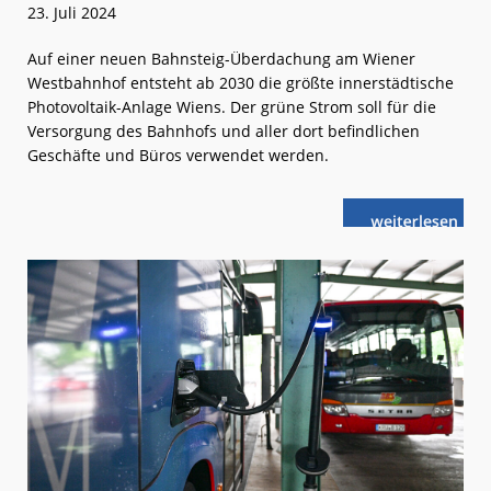
23. Juli 2024
Auf einer neuen Bahnsteig-Überdachung am Wiener
Westbahnhof entsteht ab 2030 die größte innerstädtische
Photovoltaik-Anlage Wiens. Der grüne Strom soll für die
Versorgung des Bahnhofs und aller dort befindlichen
Geschäfte und Büros verwendet werden.
weiterlese
ÖBB:
n
Wien
Westbahnhof
wird
zum
Solarkraftwer