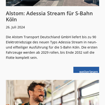
Alstom: Adessia Stream für S-Bahn
Köln
26. Juli 2024
Die Alstom Transport Deutschland GmbH liefert bis zu 90
Elektrotriebzüge des neuen Typs Adessia Stream in neun-
und elfteiliger Ausführung für die S-Bahn Köln. Die ersten
Fahrzeuge werden ab 2029 rollen, bis Ende 2032 soll die
Flotte komplett sein.
weiterlese
Alstom:
n
Adessia
Stream
für
S-
Bahn
Köln