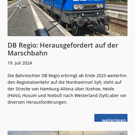
DB Regio: Herausgefordert auf der
Marschbahn
19. Juli 2024
Die Bahntochter DB Regio erbringt ab Ende 2025 weiterhin
den Regionalverkehr auf die Nordseeinsel Sylt, steht auf
der Strecke von Hamburg-Altona über Itzehoe, Heide
(Holst), Husum und Niebüll nach Westerland (Sylt) aber vor
diversen Herausforderungen.
weiterlese
DB
n
Regio:
Herausgeford
auf
der
Marschbahn