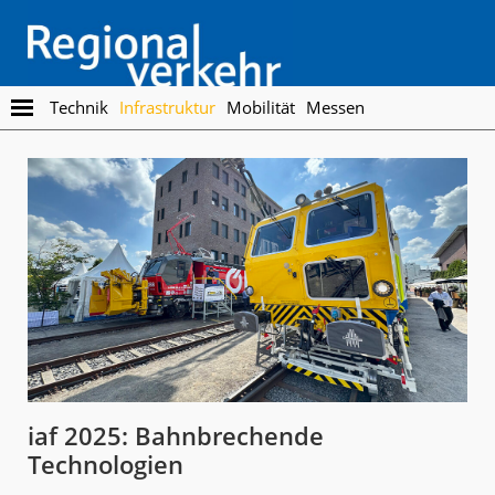
Skip
Skip
to
to
main
footer
content
Regionalverkehr
Die
Technik
Infrastruktur
Mobilität
Messen
Fachzeitschrift
für
den
Öffentlichen
Personennahverkehr
iaf 2025: Bahnbrechende
Technologien