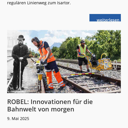
regulären Linienweg zum Isartor.
weiterlese
München:
n
Tram 17
fährt
wieder
über
Haidhausen
ROBEL: Innovationen für die
Bahnwelt von morgen
9. Mai 2025