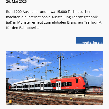
26. Mai 2025
Rund 200 Aussteller und etwa 15.000 Fachbesucher
machten die Internationale Ausstellung Fahrwegtechnik
(iaf) in Münster erneut zum globalen Branchen-Treffpunkt
für den Bahnoberbau.
weiterlese
iaf 2025:
n
Bahnbrechen
Technologien