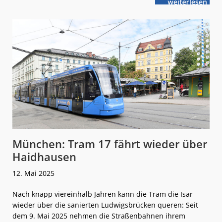
weiterlese
iaf
n
2025:
Punktgenaue
Lösungen
München: Tram 17 fährt wieder über
Haidhausen
12. Mai 2025
Nach knapp viereinhalb Jahren kann die Tram die Isar
wieder über die sanierten Ludwigsbrücken queren: Seit
dem 9. Mai 2025 nehmen die Straßenbahnen ihrem