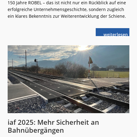
150 Jahre ROBEL – das ist nicht nur ein Rückblick auf eine
erfolgreiche Unternehmensgeschichte, sondern zugleich
ein klares Bekenntnis zur Weiterentwicklung der Schiene.
weiterlese
ROBEL:
n
Innovationen
für
die
Bahnwelt
von
morgen
iaf 2025: Mehr Sicherheit an
Bahnübergängen