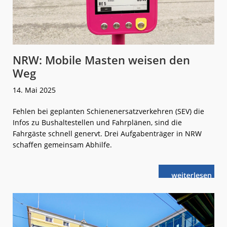
NRW: Mobile Masten weisen den
Weg
14. Mai 2025
Fehlen bei geplanten Schienenersatzverkehren (SEV) die
Infos zu Bushaltestellen und Fahrplänen, sind die
Fahrgäste schnell genervt. Drei Aufgabenträger in NRW
schaffen gemeinsam Abhilfe.
weiterlese
NRW:
n
Mobile
Masten
weisen
den
Weg