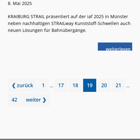
8. Mai 2025
KRAIBURG STRAIL präsentiert auf der iaf 2025 in Münster
neben nachhaltigen STRAILway Kunststoff-Schwellen auch
neuen Lösungen für Bahnübergänge.
weiterlese
iaf
n
2025:
Mehr
Sicherheit
an
Bahnübergän
Interim
Interi
Go
Go
Go
Go
Go
Go
❮ zurück
1
17
18
19
20
21
…
…
pages
pages
to
to
to
to
to
to
omitted
omitte
Go
42
weiter ❯
page
page
page
page
page
page
to
page