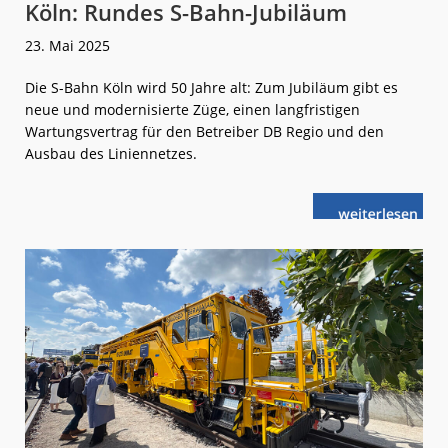
Köln: Rundes S-Bahn-Jubiläum
23. Mai 2025
Die S-Bahn Köln wird 50 Jahre alt: Zum Jubiläum gibt es
neue und modernisierte Züge, einen langfristigen
Wartungsvertrag für den Betreiber DB Regio und den
Ausbau des Liniennetzes.
weiterlese
Köln:
n
Rundes
S-
Bahn-
Jubiläum