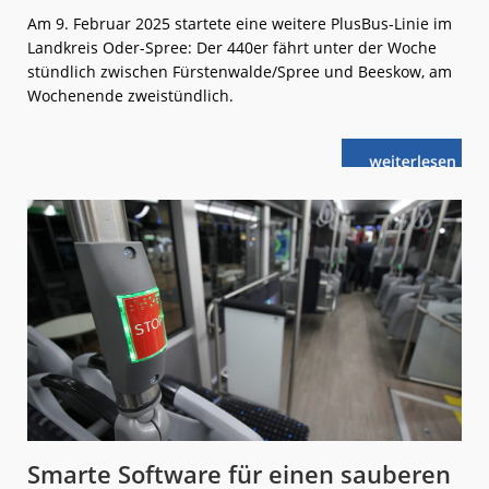
Am 9. Februar 2025 startete eine weitere PlusBus-Linie im
Landkreis Oder-Spree: Der 440er fährt unter der Woche
stündlich zwischen Fürstenwalde/Spree und Beeskow, am
Wochenende zweistündlich.
weiterlese
VBB:
n
Neuer
PlusBus
Oderland-
Spree
Smarte Software für einen sauberen