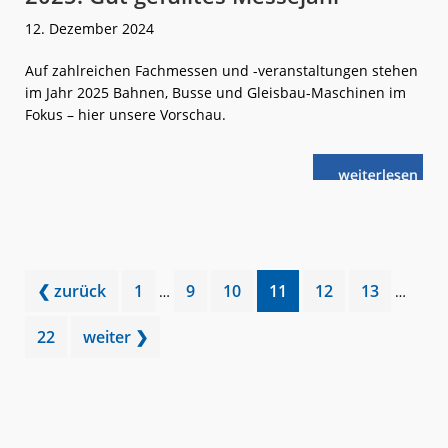
12. Dezember 2024
Auf zahlreichen Fachmessen und -veranstaltungen stehen
im Jahr 2025 Bahnen, Busse und Gleisbau-Maschinen im
Fokus – hier unsere Vorschau.
weiterlese
2025:
n
Gut
gefülltes
Messejahr
Interim
Interim
Go
Go
Go
Go
Go
Go
❮ zurück
1
9
10
11
12
13
…
…
pages
pages
to
to
to
to
to
to
omitted
omitted
Go
22
weiter ❯
page
page
page
page
page
page
to
page