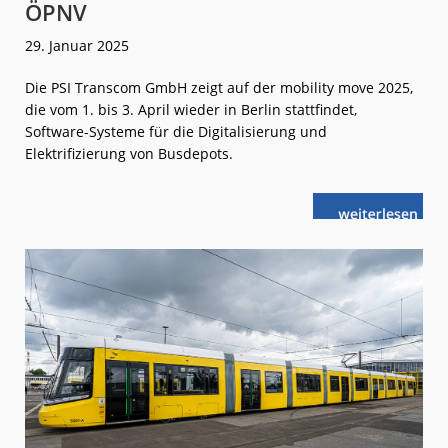
ÖPNV
29. Januar 2025
Die PSI Transcom GmbH zeigt auf der mobility move 2025,
die vom 1. bis 3. April wieder in Berlin stattfindet,
Software-Systeme für die Digitalisierung und
Elektrifizierung von Busdepots.
weiterlese
Smarte
n
Software
für
einen
sauberen
ÖPNV