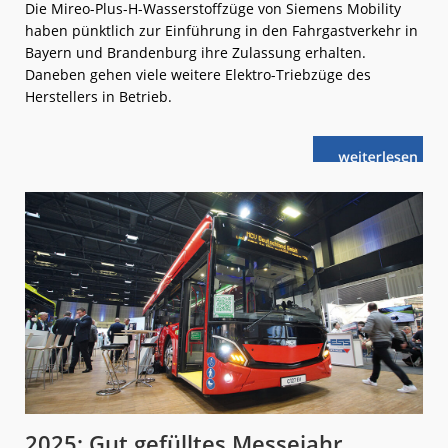
Die Mireo-Plus-H-Wasserstoffzüge von Siemens Mobility
haben pünktlich zur Einführung in den Fahrgastverkehr in
Bayern und Brandenburg ihre Zulassung erhalten.
Daneben gehen viele weitere Elektro-Triebzüge des
Herstellers in Betrieb.
weiterlese
Fahrplan
n
2025:
Neue
Siemens-
Züge
im
Fahrgastverk
2025: Gut gefülltes Messejahr