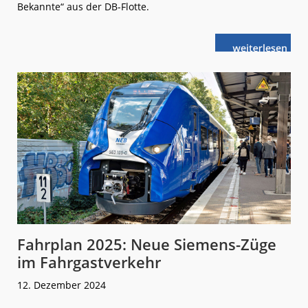
Bekannte“ aus der DB-Flotte.
weiterlese
Erster
n
direkter
ICE
von
Berlin
nach
Paris
Fahrplan 2025: Neue Siemens-Züge
im Fahrgastverkehr
12. Dezember 2024