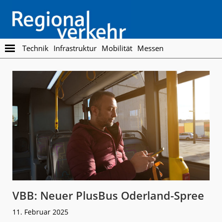
Skip
Skip
to
to
main
footer
content
Regionalverkehr
Die
Technik
Infrastruktur
Mobilität
Messen
Fachzeitschrift
für
den
Öffentlichen
Personennahverkehr
VBB: Neuer PlusBus Oderland-Spree
11. Februar 2025