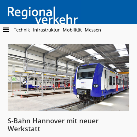
Skip
Skip
to
to
main
footer
content
Regionalverkehr
Die
Technik
Infrastruktur
Mobilität
Messen
Fachzeitschrift
für
den
Öffentlichen
Personennahverkehr
S-Bahn Hannover mit neuer
Werkstatt