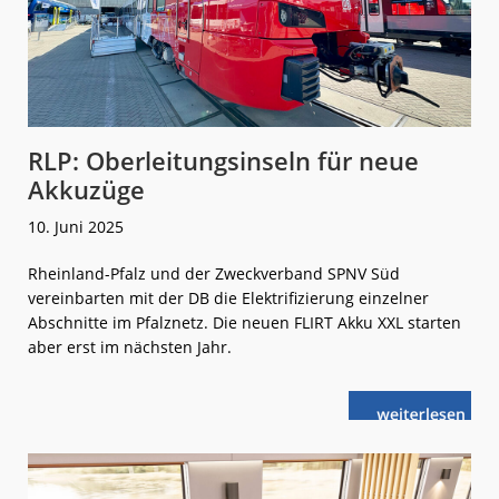
RLP: Oberleitungsinseln für neue
Akkuzüge
10. Juni 2025
Rheinland-Pfalz und der Zweckverband SPNV Süd
vereinbarten mit der DB die Elektrifizierung einzelner
Abschnitte im Pfalznetz. Die neuen FLIRT Akku XXL starten
aber erst im nächsten Jahr.
weiterlese
RLP:
n
Oberleitungsi
für
neue
Akkuzüge