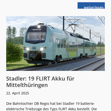
weiterlese
Betreibersuch
n
nur
teilweise
erfolgreich
Stadler: 19 FLIRT Akku für
Mittelthüringen
22. April 2025
Die Bahntochter DB Regio hat bei Stadler 19 batterie-
elektrische Triebzüge des Typs FLIRT Akku bestellt. Die