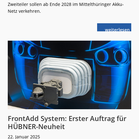
Zweiteiler sollen ab Ende 2028 im Mittelthüringer Akku-
Netz verkehren.
weiterlese
Stadler:
n
19 FLIRT
Akku
für
Mittelthüring
FrontAdd System: Erster Auftrag für
HÜBNER-Neuheit
22. Januar 2025