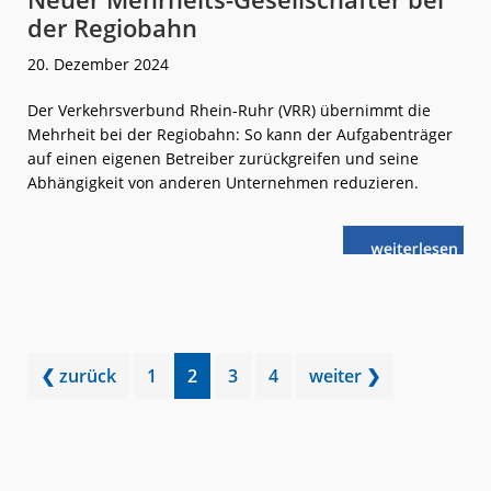
der Regiobahn
20. Dezember 2024
Der Verkehrsverbund Rhein-Ruhr (VRR) übernimmt die
Mehrheit bei der Regiobahn: So kann der Aufgabenträger
auf einen eigenen Betreiber zurückgreifen und seine
Abhängigkeit von anderen Unternehmen reduzieren.
weiterlese
Neuer
n
Mehrheits-
Gesellschafter
bei
der
Regiobahn
Go
Go
Go
Go
❮ zurück
1
2
3
4
weiter ❯
to
to
to
to
page
page
page
page