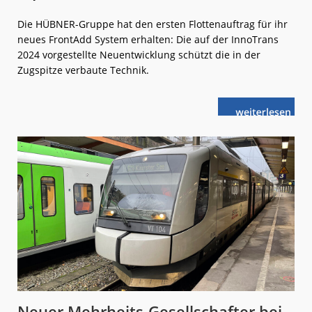
Die HÜBNER-Gruppe hat den ersten Flottenauftrag für ihr
neues FrontAdd System erhalten: Die auf der InnoTrans
2024 vorgestellte Neuentwicklung schützt die in der
Zugspitze verbaute Technik.
weiterlese
FrontAdd
n
System:
Erster
Auftrag
für
HÜBNER-
Neuheit
Neuer Mehrheits-Gesellschafter bei