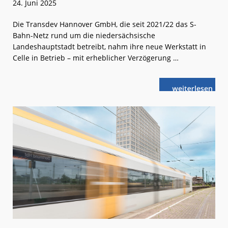
24. Juni 2025
Die Transdev Hannover GmbH, die seit 2021/22 das S-
Bahn-Netz rund um die niedersächsische
Landeshauptstadt betreibt, nahm ihre neue Werkstatt in
Celle in Betrieb – mit erheblicher Verzögerung …
weiterlese
S-
n
Bahn
Hannover
mit
neuer
Werkstatt